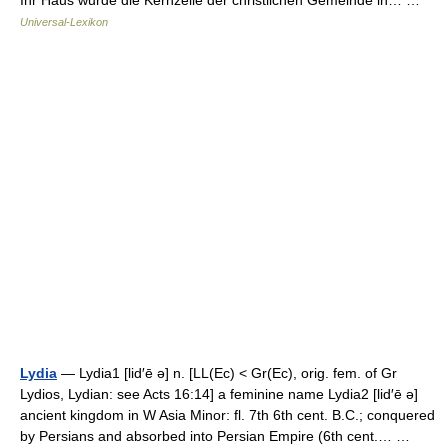
Ihr Haus wurde die Kernzelle der christlichen Gemeinde in… …
Universal-Lexikon
Lydia
— Lydia1 [lid′ē ə] n. [LL(Ec) < Gr(Ec), orig. fem. of Gr
Lydios, Lydian: see Acts 16:14] a feminine name Lydia2 [lid′ē ə]
ancient kingdom in W Asia Minor: fl. 7th 6th cent. B.C.; conquered
by Persians and absorbed into Persian Empire (6th cent.… …