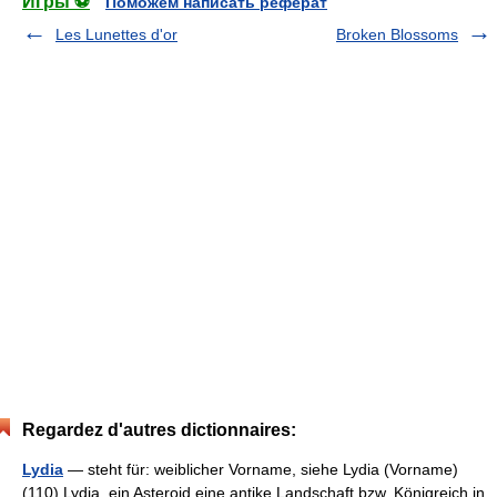
Игры ⚽
Поможем написать реферат
Les Lunettes d'or
Broken Blossoms
Regardez d'autres dictionnaires:
Lydia
— steht für: weiblicher Vorname, siehe Lydia (Vorname)
(110) Lydia, ein Asteroid eine antike Landschaft bzw. Königreich in