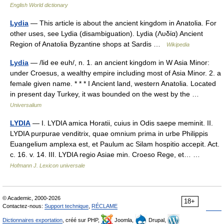
English World dictionary
Lydia
— This article is about the ancient kingdom in Anatolia. For
other uses, see Lydia (disambiguation). Lydia (Λυδία) Ancient
Region of Anatolia Byzantine shops at Sardis …
Wikipedia
Lydia
— /lid ee euh/, n. 1. an ancient kingdom in W Asia Minor:
under Croesus, a wealthy empire including most of Asia Minor. 2. a
female given name. * * * I Ancient land, western Anatolia. Located
in present day Turkey, it was bounded on the west by the …
Universalium
LYDIA
— I. LYDIA amica Horatii, cuius in Odis saepe meminit. II.
LYDIA purpurae venditrix, quae omnium prima in urbe Philippis
Euangelium amplexa est, et Paulum ac Silam hospitio accepit. Act.
c. 16. v. 14. III. LYDIA regio Asiae min. Croeso Rege, et… …
Hofmann J. Lexicon universale
© Academic, 2000-2026
18+
Contactez-nous:
Support technique
,
RÉCLAME
Dictionnaires exportation
, créé sur PHP,
Joomla,
Drupal,