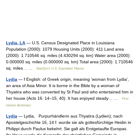
Lydia, LA
— U.S. Census Designated Place in Louisiana
Population (2000): 1079 Housing Units (2000): 411 Land area
(2000): 1.710546 sq. miles (4.430294 sq. km) Water area (2000):
0.000000 sq. miles (0.000000 sq. km) Total area (2000): 1.710546
sq. miles… …
StarDict's U.S. Gazetteer Places
Lydia
— f English: of Greek origin, meaning ‘woman from Lydia’,
an area of Asia Minor. It is borne in the Bible by a woman of
Thyatira who was converted by St Paul and who entertained him in
her house (Acts 16: 14–15, 40). It has enjoyed steady… …
First
names dictionary
Lydia
— Lydia, Purpurhändlerin aus Thyatira (Lydien); nach
Apostelgeschichte 16, 14 f. wurde sie als gottesfürchtige Heidin in
Philippi durch Paulus bekehrt. Sie galt als Erstgetaufte Europas.