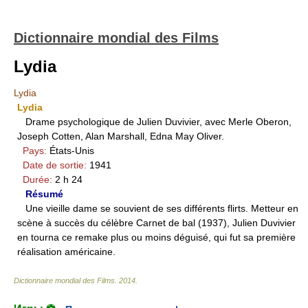
Dictionnaire mondial des Films
Lydia
Lydia
Lydia
Drame psychologique de Julien Duvivier, avec Merle Oberon,
Joseph Cotten, Alan Marshall, Edna May Oliver.
Pays:
États-Unis
Date de sortie:
1941
Durée:
2 h 24
Résumé
Une vieille dame se souvient de ses différents flirts. Metteur en
scène à succès du célèbre Carnet de bal (1937), Julien Duvivier
en tourna ce remake plus ou moins déguisé, qui fut sa première
réalisation américaine.
Dictionnaire mondial des Films
.
2014
.