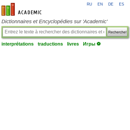
RU
EN
DE
ES
fr-academic.com
Dictionnaires et Encyclopédies sur 'Academic'
Recherche!
interprétations
traductions
livres
Игры ⚽