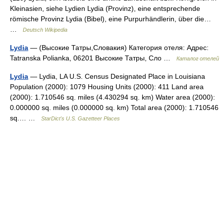
Kleinasien, siehe Lydien Lydia (Provinz), eine entsprechende
römische Provinz Lydia (Bibel), eine Purpurhändlerin, über die…
…
Deutsch Wikipedia
Lydia
— (Высокие Татры,Словакия) Категория отеля: Адрес:
Tatranska Polianka, 06201 Высокие Татры, Сло …
Каталог отелей
Lydia
— Lydia, LA U.S. Census Designated Place in Louisiana
Population (2000): 1079 Housing Units (2000): 411 Land area
(2000): 1.710546 sq. miles (4.430294 sq. km) Water area (2000):
0.000000 sq. miles (0.000000 sq. km) Total area (2000): 1.710546
sq.… …
StarDict's U.S. Gazetteer Places